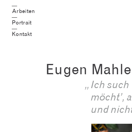
Arbeiten
Portrait
Kontakt
Eugen Mahle
„
Ich such 
möcht’, a
und nich